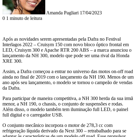
Amanda Pagliari
17/04/2023
0
1 minuto de leitura
Após as novidades serem apresentadas pela Dafra no Festival
Interlagos 2022 – Cruisym 150 com novo bloco óptico frontal em
LED, Cruisym 300 e Apache RTR 200 ABS – a marca anunciou o
lançamento da NH 300, modelo que pode ser uma rival da Honda
XRE 300.
Assim, a Dafra começou a entrar no universo das motos on-off road
ainda no final de 2019 com o lançamento da NH 190. Menos de um
ano após seu lançamento, o modelo se tornou o campeão de vendas
da Dafra.
Para participar de maneira competitiva, a NH 300 herda da sua irmã
menor, a NH 190, o chassis, o conjunto de suspensões e rodas.
Além disso, o modelo também tem iluminação full LED, o painel
full digital e o carregador USB.
O conjunto mecânico incorpora o motor de 278,3 cc com
refrigeração líquida derivado da Next 300 – retrabalhado para se
adaptar às características de um modelo off road. Esse propulsor