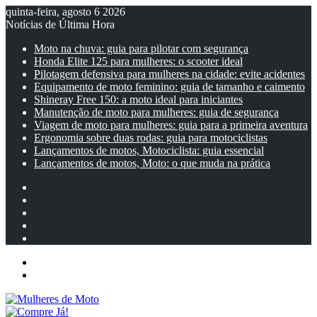
quinta-feira, agosto 6 2026
Notícias de Última Hora
Moto na chuva: guia para pilotar com segurança
Honda Elite 125 para mulheres: o scooter ideal
Pilotagem defensiva para mulheres na cidade: evite acidentes
Equipamento de moto feminino: guia de tamanho e caimento
Shineray Free 150: a moto ideal para iniciantes
Manutenção de moto para mulheres: guia de segurança
Viagem de moto para mulheres: guia para a primeira aventura
Ergonomia sobre duas rodas: guia para motociclistas
Lançamentos de motos, Motociclista: guia essencial
Lançamentos de motos, Moto: o que muda na prática
Facebook
YouTube
Instagram
Artigo
aleatório
Barra
Lateral
Menu
Entrar