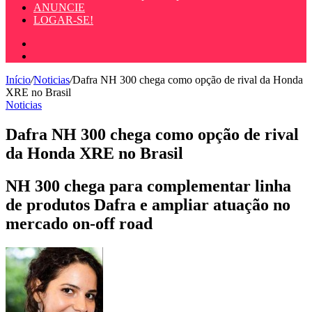
ANUNCIE
LOGAR-SE!
Entrar
Procurar
por
Início
/
Noticias
/
Dafra NH 300 chega como opção de rival da Honda
XRE no Brasil
Noticias
Dafra NH 300 chega como opção de rival
da Honda XRE no Brasil
NH 300 chega para complementar linha
de produtos Dafra e ampliar atuação no
mercado on-off road
Mande
um
e-
mail