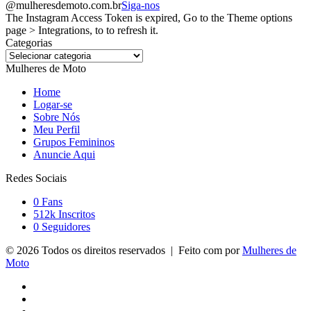
@mulheresdemoto.com.br
Siga-nos
The Instagram Access Token is expired, Go to the Theme options
page > Integrations, to to refresh it.
Categorias
Categorias
Mulheres de Moto
Home
Logar-se
Sobre Nós
Meu Perfil
Grupos Femininos
Anuncie Aqui
Redes Sociais
0
Fans
512k
Inscritos
0
Seguidores
© 2026 Todos os direitos reservados | Feito com
por
Mulheres de
Moto
Facebook
YouTube
Instagram