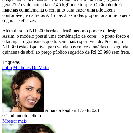
gera 25,2 cv de potência e 2,45 kgf.m de torque. O câmbio de 6
marchas complementa o conjunto para trazer uma pilotagem
confortável, e os freios ABS nas duas rodas proporcionam frenagens
seguras e eficazes.
Além disso, a NH 300 herda da irmã menor o porte e o design.
Assim, o modelo possui uma combinação de cores – o preto fosco e
o laranja – e grafismos que trazem mais esportividade. Por fim, a
NH 300 está disponível para venda nas concessionárias na segunda
quinzena de abril ao preço público sugerido de R$ 23.990 sem frete.
Etiquetas
dafra
Mulheres De Moto
Mande
um
e-
mail
Amanda Pagliari
17/04/2023
0
1 minuto de leitura
Mostrar mais