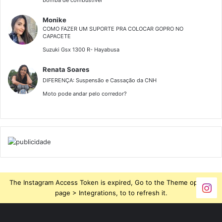
bonito, moderno e valoriza comodidade, e para isso temos
itens como USB, abertura do compartimento sob o banco
Monike
na ignição, sem precisar desligar o scooter, painel com
COMO FAZER UM SUPORTE PRA COLOCAR GOPRO NO
CAPACETE
relógio, entre outros”, explica Victor Trisotto, diretor de
Suzuki Gsx 1300 R- Hayabusa
engenharia da DAFRA.
Renata Soares
DIFERENÇA: Suspensão e Cassação da CNH
Moto pode andar pelo corredor?
The Instagram Access Token is expired, Go to the Theme options
O scooter Cityclass 200i traz vários itens de comodidade,
page > Integrations, to to refresh it.
como transmissão automática CVT, porta objetos com
fechadura e entrada USB para carregar o celular, o GPS ou