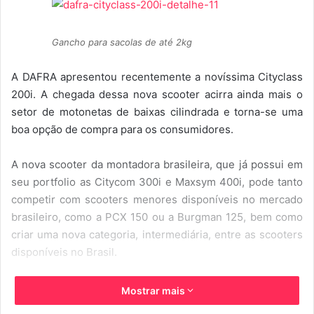
d
e
u
Gancho para sacolas de até 2kg
m
e
A DAFRA apresentou recentemente a novíssima Cityclass
-
200i. A chegada dessa nova scooter acirra ainda mais o
m
setor de motonetas de baixas cilindrada e torna-se uma
a
boa opção de compra para os consumidores.
i
l
A nova scooter da montadora brasileira, que já possui em
seu portfolio as Citycom 300i e Maxsym 400i, pode tanto
competir com scooters menores disponíveis no mercado
brasileiro, como a PCX 150 ou a Burgman 125, bem como
criar uma nova categoria, intermediária, entre as scooters
disponíveis no Brasil.
A 200i possui motor de 200 cm³ com injeção eletrônica,
Mostrar mais
prometendo alcançar potência máxima de 13,8 cv a 7.500