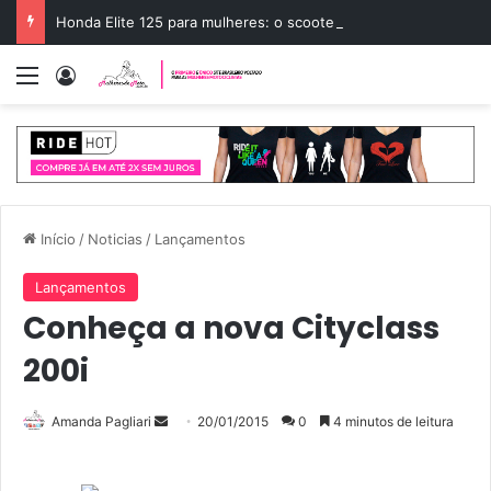
Honda Elite 125 para mulheres: o scooter ideal
Menu
Entrar
Início
/
Noticias
/
Lançamentos
Lançamentos
Conheça a nova Cityclass
200i
Amanda Pagliari
M
20/01/2015
0
4 minutos de leitura
a
n