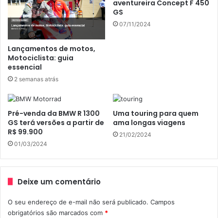
aventureira Concept F 450
GS
07/11/2024
Lançamentos de motos,
Motociclista: guia
essencial
2 semanas atrás
Outro destaque que eleva o patamar de segurança é o
freio a disco na dianteira e na traseira com sistema de
acionamento combinado FH-CBS (
Full Hidraulic Combined
Pré-venda da BMW R 1300
Uma touring para quem
Brake System
), mais eficiente e preciso do que outros
GS terá versões a partir de
ama longas viagens
R$ 99.900
sistemas disponíveis no País.
21/02/2024
01/03/2024
“O mercado brasileiro está aos poucos aprendendo a
apreciar os inúmeros benefícios de um veículo como o
Deixe um comentário
scooter e, sem falsa modéstia, nós da DAFRA contribuímos
para chegarmos a este momento, trazendo produtos que
O seu endereço de e-mail não será publicado.
Campos
realmente estão de acordo com nossas necessidades”,
obrigatórios são marcados com
*