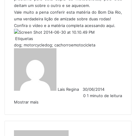
deitam um sobre o outro e se aquecem.
Vale muito a pena conferir esta matéria do Bom Dia Rio,
uma verdadeira lição de amizade sobre duas rodas!
Confira o vídeo e a matéria completa acessando aqui.
Etiquetas
dog; motorcycledog; cachorroemotocicleta
F
M
o
a
l
n
l
d
o
e
w
u
Lais Regina
30/06/2014
o
m
0
1 minuto de leitura
n
e
Mostrar mais
X
-
m
a
i
l