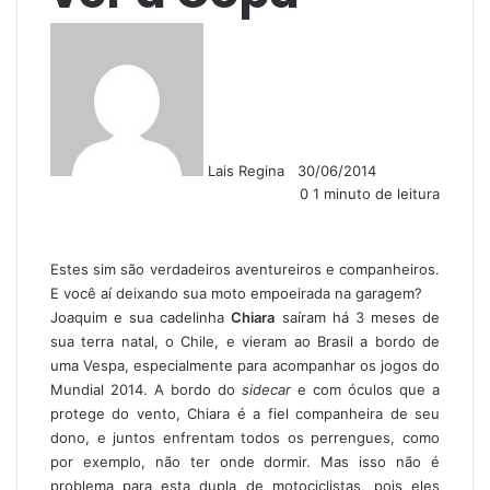
F
M
o
a
l
n
l
d
o
e
w
u
Lais Regina
30/06/2014
o
m
0
1 minuto de leitura
n
e
X
-
m
a
Estes sim são verdadeiros aventureiros e companheiros.
i
E você aí deixando sua moto empoeirada na garagem?
l
Joaquim e sua cadelinha
Chiara
saíram há 3 meses de
sua terra natal, o Chile, e vieram ao Brasil a bordo de
uma Vespa, especialmente para acompanhar os jogos do
Mundial 2014. A bordo do
sidecar
e com óculos que a
protege do vento, Chiara é a fiel companheira de seu
dono, e juntos enfrentam todos os perrengues, como
por exemplo, não ter onde dormir. Mas isso não é
problema para esta dupla de motociclistas, pois eles