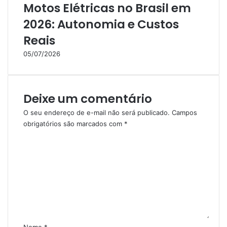
Motos Elétricas no Brasil em
2026: Autonomia e Custos
Reais
05/07/2026
Deixe um comentário
O seu endereço de e-mail não será publicado.
Campos
obrigatórios são marcados com
*
C
o
m
e
n
t
á
r
i
Nome
*