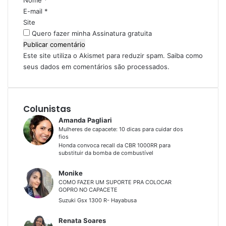
o
E-mail
*
*
Site
Quero fazer minha Assinatura gratuita
Este site utiliza o Akismet para reduzir spam.
Saiba como
seus dados em comentários são processados
.
Colunistas
Amanda Pagliari
Mulheres de capacete: 10 dicas para cuidar dos
fios
Honda convoca recall da CBR 1000RR para
substituir da bomba de combustível
Monike
COMO FAZER UM SUPORTE PRA COLOCAR
GOPRO NO CAPACETE
Suzuki Gsx 1300 R- Hayabusa
Renata Soares