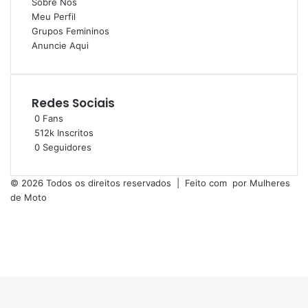
Sobre Nós
Meu Perfil
Grupos Femininos
Anuncie Aqui
Redes Sociais
0
Fans
512k
Inscritos
0
Seguidores
© 2026 Todos os direitos reservados | Feito com
por
Mulheres
de Moto
Facebook
YouTube
Instagram
Facebook
X
Messenger
Messenger
WhatsApp
Telegram
Viber
Botão
Voltar
ao