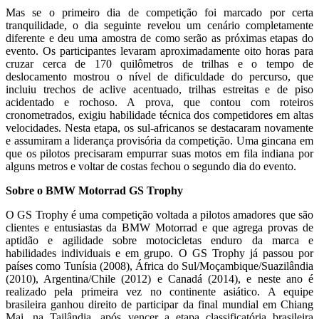
Mas se o primeiro dia de competição foi marcado por certa
tranquilidade, o dia seguinte revelou um cenário completamente
diferente e deu uma amostra de como serão as próximas etapas do
evento. Os participantes levaram aproximadamente oito horas para
cruzar cerca de 170 quilômetros de trilhas e o tempo de
deslocamento mostrou o nível de dificuldade do percurso, que
incluiu trechos de aclive acentuado, trilhas estreitas e de piso
acidentado e rochoso. A prova, que contou com roteiros
cronometrados, exigiu habilidade técnica dos competidores em altas
velocidades. Nesta etapa, os sul-africanos se destacaram novamente
e assumiram a liderança provisória da competição. Uma gincana em
que os pilotos precisaram empurrar suas motos em fila indiana por
alguns metros e voltar de costas fechou o segundo dia do evento.
Sobre o BMW Motorrad GS Trophy
O GS Trophy é uma competição voltada a pilotos amadores que são
clientes e entusiastas da BMW Motorrad e que agrega provas de
aptidão e agilidade sobre motocicletas enduro da marca e
habilidades individuais e em grupo. O GS Trophy já passou por
países como Tunísia (2008), África do Sul/Moçambique/Suazilândia
(2010), Argentina/Chile (2012) e Canadá (2014), e neste ano é
realizado pela primeira vez no continente asiático. A equipe
brasileira ganhou direito de participar da final mundial em Chiang
Mai, na Tailândia, após vencer a etapa classificatória brasileira