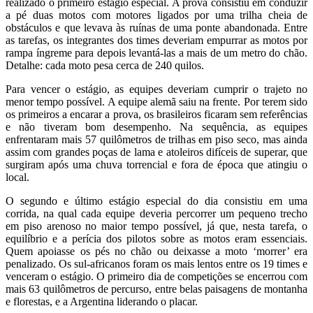
realizado o primeiro estágio especial. A prova consistiu em conduzir
a pé duas motos com motores ligados por uma trilha cheia de
obstáculos e que levava às ruínas de uma ponte abandonada. Entre
as tarefas, os integrantes dos times deveriam empurrar as motos por
rampa íngreme para depois levantá-las a mais de um metro do chão.
Detalhe: cada moto pesa cerca de 240 quilos.
Para vencer o estágio, as equipes deveriam cumprir o trajeto no
menor tempo possível. A equipe alemã saiu na frente. Por terem sido
os primeiros a encarar a prova, os brasileiros ficaram sem referências
e não tiveram bom desempenho. Na sequência, as equipes
enfrentaram mais 57 quilômetros de trilhas em piso seco, mas ainda
assim com grandes poças de lama e atoleiros difíceis de superar, que
surgiram após uma chuva torrencial e fora de época que atingiu o
local.
O segundo e último estágio especial do dia consistiu em uma
corrida, na qual cada equipe deveria percorrer um pequeno trecho
em piso arenoso no maior tempo possível, já que, nesta tarefa, o
equilíbrio e a perícia dos pilotos sobre as motos eram essenciais.
Quem apoiasse os pés no chão ou deixasse a moto ‘morrer’ era
penalizado. Os sul-africanos foram os mais lentos entre os 19 times e
venceram o estágio. O primeiro dia de competições se encerrou com
mais 63 quilômetros de percurso, entre belas paisagens de montanha
e florestas, e a Argentina liderando o placar.