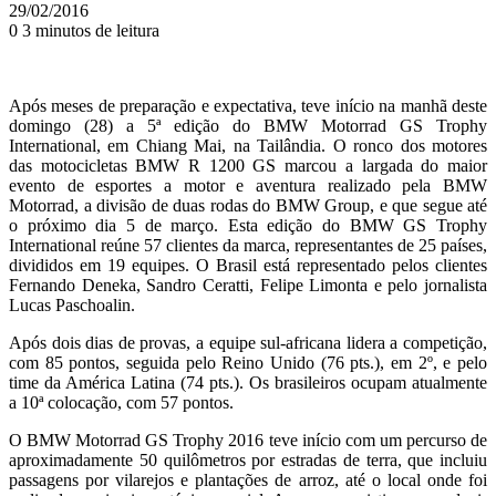
29/02/2016
0
3 minutos de leitura
Após meses de preparação e expectativa, teve início na manhã deste
domingo (28) a 5ª edição do BMW Motorrad GS Trophy
International, em Chiang Mai, na Tailândia. O ronco dos motores
das motocicletas BMW R 1200 GS marcou a largada do maior
evento de esportes a motor e aventura realizado pela BMW
Motorrad, a divisão de duas rodas do BMW Group, e que segue até
o próximo dia 5 de março. Esta edição do BMW GS Trophy
International reúne 57 clientes da marca, representantes de 25 países,
divididos em 19 equipes. O Brasil está representado pelos clientes
Fernando Deneka, Sandro Ceratti, Felipe Limonta e pelo jornalista
Lucas Paschoalin.
Após dois dias de provas, a equipe sul-africana lidera a competição,
com 85 pontos, seguida pelo Reino Unido (76 pts.), em 2º, e pelo
time da América Latina (74 pts.). Os brasileiros ocupam atualmente
a 10ª colocação, com 57 pontos.
O BMW Motorrad GS Trophy 2016 teve início com um percurso de
aproximadamente 50 quilômetros por estradas de terra, que incluiu
passagens por vilarejos e plantações de arroz, até o local onde foi