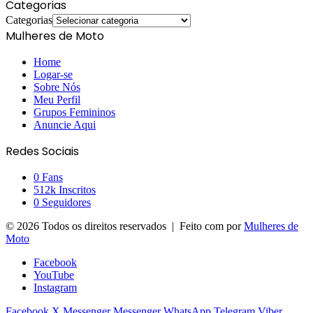
Categorias
Categorias
Mulheres de Moto
Home
Logar-se
Sobre Nós
Meu Perfil
Grupos Femininos
Anuncie Aqui
Redes Sociais
0
Fans
512k
Inscritos
0
Seguidores
© 2026 Todos os direitos reservados | Feito com
por
Mulheres de
Moto
Facebook
YouTube
Instagram
Facebook
X
Messenger
Messenger
WhatsApp
Telegram
Viber