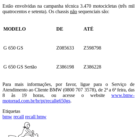
Estão envolvidas na campanha técnica 3.470 motocicletas (três mil
quatrocentos e setenta). Os chassis
não
sequenciais são:
MODELO
DE
ATÉ
G 650 GS
Z085633
Z598798
G 650 GS Sertão
Z386198
Z386228
Para mais informações, por favor, ligue para o Serviço de
Atendimento ao Cliente BMW (0800 707 3578), de 2ª a 6ª feira, das
8 às 19 horas, ou acesse o website
www.bmw-
motorrad.com.br/br/pt/recallg650gs
.
Etiquetas
bmw
recall
recall bmw