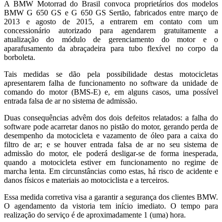
A BMW Motorrad do Brasil convoca proprietários dos modelos
BMW G 650 GS e G 650 GS Sertão, fabricados entre março de
2013 e agosto de 2015, a entrarem em contato com um
concessionário autorizado para agendarem gratuitamente a
atualização do módulo de gerenciamento do motor e o
aparafusamento da abraçadeira para tubo flexível no corpo da
borboleta.
Tais medidas se dão pela possibilidade destas motocicletas
apresentarem falha de funcionamento no software da unidade de
comando do motor (BMS-E) e, em alguns casos, uma possível
entrada falsa de ar no sistema de admissão.
Duas consequências advêm dos dois defeitos relatados: a falha do
software pode acarretar danos no pistão do motor, gerando perda de
desempenho da motocicleta e vazamento de óleo para a caixa do
filtro de ar; e se houver entrada falsa de ar no seu sistema de
admissão do motor, ele poderá desligar-se de forma inesperada,
quando a motocicleta estiver em funcionamento no regime de
marcha lenta. Em circunstâncias como estas, há risco de acidente e
danos físicos e materiais ao motociclista e a terceiros.
Essa medida corretiva visa a garantir a segurança dos clientes BMW.
O agendamento da vistoria tem início imediato. O tempo para
realização do serviço é de aproximadamente 1 (uma) hora.