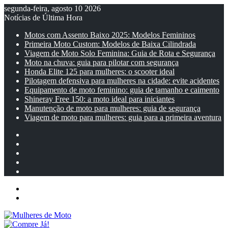
segunda-feira, agosto 10 2026
Notícias de Última Hora
Motos com Assento Baixo 2025: Modelos Femininos
Primeira Moto Custom: Modelos de Baixa Cilindrada
Viagem de Moto Solo Feminina: Guia de Rota e Segurança
Moto na chuva: guia para pilotar com segurança
Honda Elite 125 para mulheres: o scooter ideal
Pilotagem defensiva para mulheres na cidade: evite acidentes
Equipamento de moto feminino: guia de tamanho e caimento
Shineray Free 150: a moto ideal para iniciantes
Manutenção de moto para mulheres: guia de segurança
Viagem de moto para mulheres: guia para a primeira aventura
Facebook
YouTube
Instagram
Artigo
aleatório
Barra
Lateral
Menu
Entrar