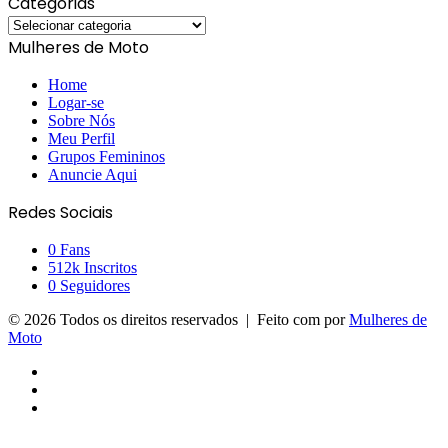
Categorias
Categorias
Mulheres de Moto
Home
Logar-se
Sobre Nós
Meu Perfil
Grupos Femininos
Anuncie Aqui
Redes Sociais
0
Fans
512k
Inscritos
0
Seguidores
© 2026 Todos os direitos reservados | Feito com
por
Mulheres de
Moto
Facebook
YouTube
Instagram
Facebook
X
Messenger
Messenger
WhatsApp
Telegram
Viber
Botão