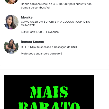
Item indispensável para motociclista, a segunda pele da
Honda convoca recall da CBR 1000RR para substituir da
Solo possui zíper frontal e é confeccionada em tecido anti
bomba de combustível
odor. Ótimo para viagens longas ou até em dias frios
Monike
COMO FAZER UM SUPORTE PRA COLOCAR GOPRO NO
Você encontra aqui:
AQUI
CAPACETE
Suzuki Gsx 1300 R- Hayabusa
Renata Soares
DIFERENÇA: Suspensão e Cassação da CNH
Moto pode andar pelo corredor?