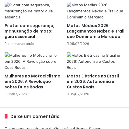
https://www.facebook.com/pg/motoamigosgaragem
Pilotar com segurança,
Motos Médias 2026:
manutenção de moto:
Lançamentos Naked e Trail
guia essencial
que Dominam o Mercado
4 semanas atrás
05/07/2026
Mulheres no Motociclismo
Motos Elétricas no Brasil
em 2026: A Revolução
em 2026: Autonomia e
sobre Duas Rodas
Custos Reais
05/07/2026
05/07/2026
3) Caneca Keep Calm – R$36
Não importa se ela gosta de chá ou café, com certeza irá
Deixe um comentário
amar uma das estampas das canecas da linha Keep Calm
O seu endereço de e-mail não será publicado.
Campos