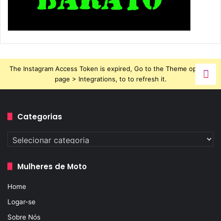
The Instagram Access Token is expired, Go to the Theme options
6) Luvas Feminina DEFENDER na cor creme – R$169
page > Integrations, to to refresh it.
Produzido de couro natural, aumentando assim a
segurança, a luva possui proteções internas rígidas no
Categorias
dorso das mãos. E além da luva ter punho longo com
ajuste em velcro ela possui um design muito feminino
Categorias
Você encontra
AQUI
Mulheres de Moto
Home
Logar-se
Sobre Nós