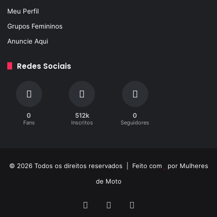
Meu Perfil
Grupos Femininos
Anuncie Aqui
Redes Sociais
Até R$600
0
512k
0
7) Icon Sweetskull – R$323
Fans
Inscritos
Seguidores
O capacete Sweetskull da Peels foi o mais desejado no
último sorteio que fizemos no site. Com belíssimo
grafismo, esse modelo tem tudo para agradar a mulher
© 2026 Todos os direitos reservados | Feito com
por
Mulheres
motociclista, principalmente aquelas que estão cansadas
de Moto
dos mesmos grafismos “de borboletas” encontrados no
mercado.
Facebook
YouTube
Instagram