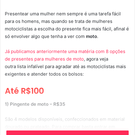
n
Presentear uma mulher nem sempre é uma tarefa fácil
d
para os homens, mas quando se trata de mulheres
e
motociclistas a escolha do presente fica mais fácil, afinal é
u
só envolver algo que tenha a ver com
moto
.
m
e
-
Já publicamos anteriormente uma matéria com 8 opções
m
de presentes para mulheres de moto
, agora veja
a
outra lista infalível para agradar até as motociclistas mais
i
exigentes e atender todos os bolsos:
l
Até R$100
1) Pingente de moto – R$35
São 4 modelos disponíveis, confeccionados em material
dourado ou prateado. Para comprar basta entrar em
Contato com a Nash Macacões- BH pelo whatsapp (31)