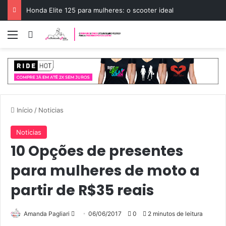
Honda Elite 125 para mulheres: o scooter ideal
Menu
Entrar
Início
/
Noticias
Noticias
10 Opções de presentes
para mulheres de moto a
partir de R$35 reais
Amanda Pagliari
M
06/06/2017
0
2 minutos de leitura
a