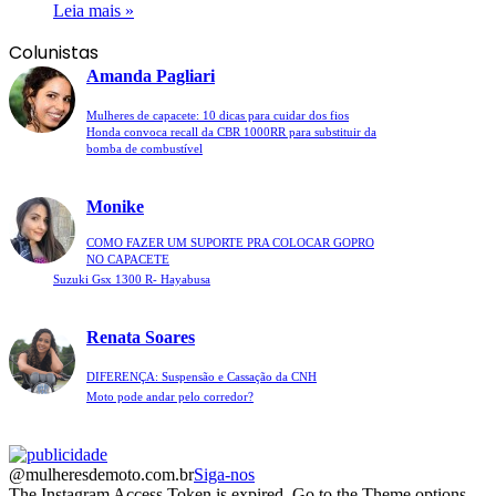
Leia mais »
Colunistas
Amanda Pagliari
Mulheres de capacete: 10 dicas para cuidar dos fios
Honda convoca recall da CBR 1000RR para substituir da
bomba de combustível
Monike
COMO FAZER UM SUPORTE PRA COLOCAR GOPRO
NO CAPACETE
Suzuki Gsx 1300 R- Hayabusa
Renata Soares
DIFERENÇA: Suspensão e Cassação da CNH
Moto pode andar pelo corredor?
@mulheresdemoto.com.br
Siga-nos
The Instagram Access Token is expired, Go to the Theme options