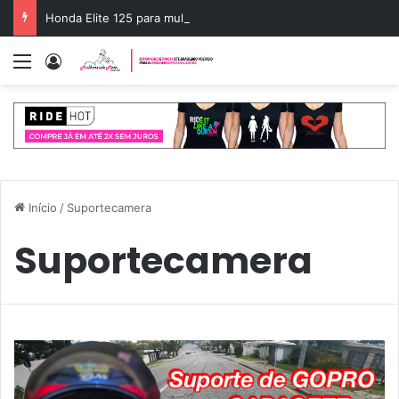
Honda Elite 125 para mulheres: o scooter ideal
Menu
Entrar
Início
/
Suportecamera
Suportecamera