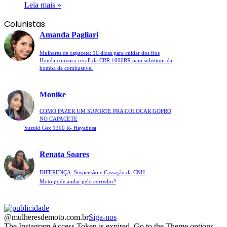
Leia mais »
Colunistas
Amanda Pagliari
Mulheres de capacete: 10 dicas para cuidar dos fios
Honda convoca recall da CBR 1000RR para substituir da
bomba de combustível
Monike
COMO FAZER UM SUPORTE PRA COLOCAR GOPRO
NO CAPACETE
Suzuki Gsx 1300 R- Hayabusa
Renata Soares
DIFERENÇA: Suspensão e Cassação da CNH
Moto pode andar pelo corredor?
@mulheresdemoto.com.br
Siga-nos
The Instagram Access Token is expired, Go to the Theme options