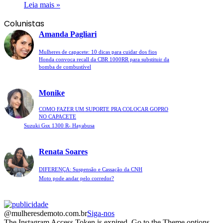
Leia mais »
Colunistas
Amanda Pagliari
Mulheres de capacete: 10 dicas para cuidar dos fios
Honda convoca recall da CBR 1000RR para substituir da
bomba de combustível
Monike
COMO FAZER UM SUPORTE PRA COLOCAR GOPRO
NO CAPACETE
Suzuki Gsx 1300 R- Hayabusa
Renata Soares
DIFERENÇA: Suspensão e Cassação da CNH
Moto pode andar pelo corredor?
@mulheresdemoto.com.br
Siga-nos
The Instagram Access Token is expired, Go to the Theme options