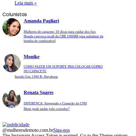
Leia mais »
Colunistas
Amanda Pagliari
Mulheres de capacete: 10 dicas para cuidar dos fios
Honda convoca recall da CBR 1000RR para substituir da
bomba de combustível
Monike
COMO FAZER UM SUPORTE PRA COLOCAR GOPRO
NO CAPACETE
Suzuki Gsx 1300 R- Hayabusa
Renata Soares
DIFERENÇA: Suspensão e Cassação da CNH
Moto pode andar pelo corredor?
@mulheresdemoto.com.br
Siga-nos
The Instagram Access Token is expired, Go to the Theme options