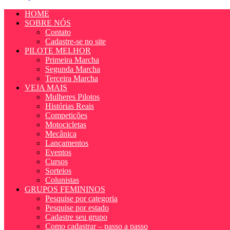
HOME
SOBRE NÓS
Contato
Cadastre-se no site
PILOTE MELHOR
Primeira Marcha
Segunda Marcha
Terceira Marcha
VEJA MAIS
Mulheres Pilotos
Histórias Reais
Competições
Motocicletas
Mecânica
Lançamentos
Eventos
Cursos
Sorteios
Colunistas
GRUPOS FEMININOS
Pesquise por categoria
Pesquise por estado
Cadastre seu grupo
Como cadastrar – passo a passo