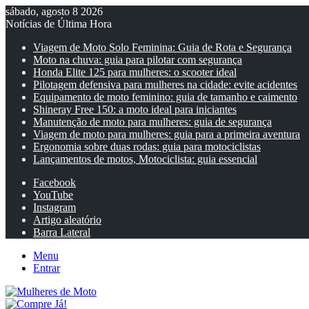
sábado, agosto 8 2026
Notícias de Última Hora
Viagem de Moto Solo Feminina: Guia de Rota e Segurança
Moto na chuva: guia para pilotar com segurança
Honda Elite 125 para mulheres: o scooter ideal
Pilotagem defensiva para mulheres na cidade: evite acidentes
Equipamento de moto feminino: guia de tamanho e caimento
Shineray Free 150: a moto ideal para iniciantes
Manutenção de moto para mulheres: guia de segurança
Viagem de moto para mulheres: guia para a primeira aventura
Ergonomia sobre duas rodas: guia para motociclistas
Lançamentos de motos, Motociclista: guia essencial
Facebook
YouTube
Instagram
Artigo aleatório
Barra Lateral
Menu
Entrar