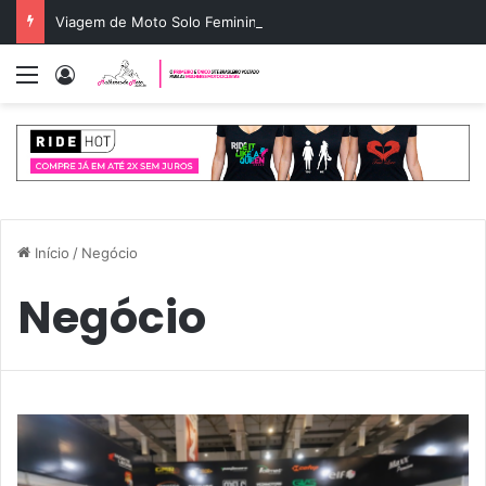
Viagem de Moto Solo Feminina: Guia de Rota e Segurança
Menu
Entrar
Início
/
Negócio
Negócio