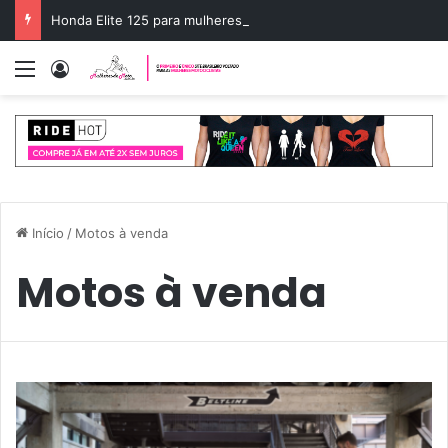
Honda Elite 125 para mulheres: o scooter ideal
Menu
Entrar
Início
/
Motos à venda
Motos à venda