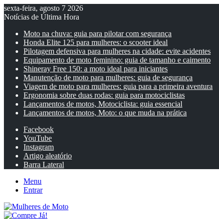
sexta-feira, agosto 7 2026
Notícias de Última Hora
Moto na chuva: guia para pilotar com segurança
Honda Elite 125 para mulheres: o scooter ideal
Pilotagem defensiva para mulheres na cidade: evite acidentes
Equipamento de moto feminino: guia de tamanho e caimento
Shineray Free 150: a moto ideal para iniciantes
Manutenção de moto para mulheres: guia de segurança
Viagem de moto para mulheres: guia para a primeira aventura
Ergonomia sobre duas rodas: guia para motociclistas
Lançamentos de motos, Motociclista: guia essencial
Lançamentos de motos, Moto: o que muda na prática
Facebook
YouTube
Instagram
Artigo aleatório
Barra Lateral
Menu
Entrar