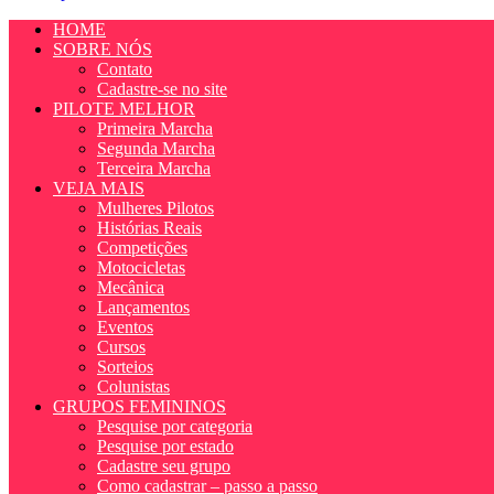
HOME
SOBRE NÓS
Contato
Cadastre-se no site
PILOTE MELHOR
Primeira Marcha
Segunda Marcha
Terceira Marcha
VEJA MAIS
Mulheres Pilotos
Histórias Reais
Competições
Motocicletas
Mecânica
Lançamentos
Eventos
Cursos
Sorteios
Colunistas
GRUPOS FEMININOS
Pesquise por categoria
Pesquise por estado
Cadastre seu grupo
Como cadastrar – passo a passo