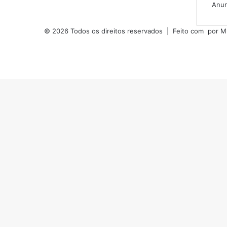
Anun
© 2026 Todos os direitos reservados | Feito com
por
M
Facebook
YouTube
Instagram
Botão
Voltar
ao
topo