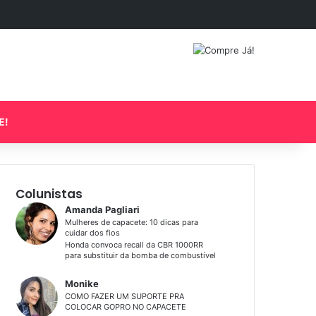
Facebook
YouTube
Instagram
Artigo aleatório
Barra Lateral
Entrar
Procurar por
E!
Colunistas
Amanda Pagliari
Mulheres de capacete: 10 dicas para
cuidar dos fios
Honda convoca recall da CBR 1000RR
para substituir da bomba de combustível
Monike
COMO FAZER UM SUPORTE PRA
COLOCAR GOPRO NO CAPACETE