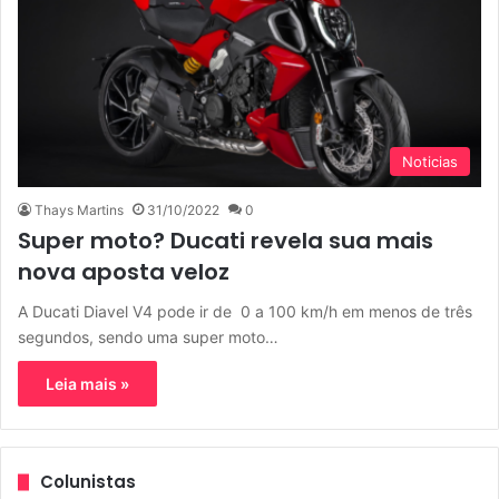
Noticias
Thays Martins
31/10/2022
0
Super moto? Ducati revela sua mais
nova aposta veloz
A Ducati Diavel V4 pode ir de 0 a 100 km/h em menos de três
segundos, sendo uma super moto…
Leia mais »
Colunistas