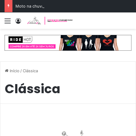
Moto na chuva: guia para pilotar com segurança
Menu
Entrar
Início
/
Clássica
Clássica