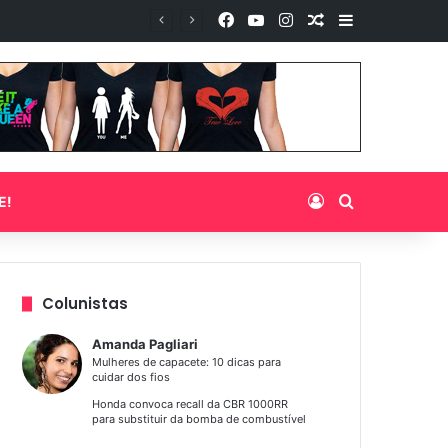
Facebook
YouTube
Instagram
Artigo aleatório
Barra Latera
Entrar
Procurar po
E!
Colunistas
Amanda Pagliari
Mulheres de capacete: 10 dicas para
cuidar dos fios
Honda convoca recall da CBR 1000RR
para substituir da bomba de combustível