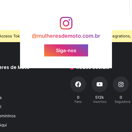
@mulheresdemoto.com.br
ccess Token is expired, Go to the Theme options page > Integrations, t
Siga-nos
eres de Moto
Redes Sociais
0
512k
0
s
Fans
Inscritos
Seguidores
l
emininos
Aqui