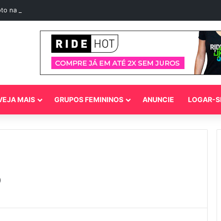
to na chuva: guia para pilotar com segurança
VEJA MAIS
GRUPOS FEMININOS
ANUNCIE
LOGAR-S
o