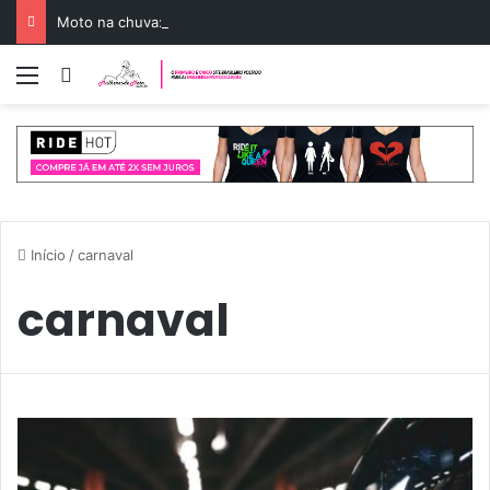
Moto na chuva: guia para pilotar com segurança
Menu
Entrar
Início
/
carnaval
carnaval