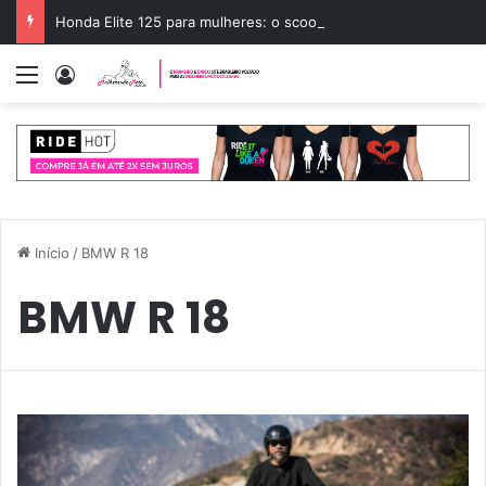
Honda Elite 125 para mulheres: o scooter ideal
Menu
Entrar
Início
/
BMW R 18
BMW R 18