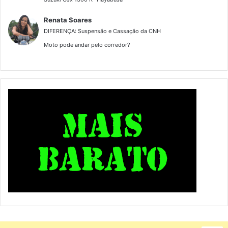
Renata Soares
DIFERENÇA: Suspensão e Cassação da CNH
Moto pode andar pelo corredor?